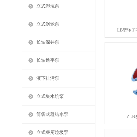
立式湿坑泵
立式涡轮泵
LB型转
长轴深井泵
长轴透平泵
液下排污泵
立式集水坑泵
筒袋式凝结水泵
ZL
立式餐厨垃圾泵