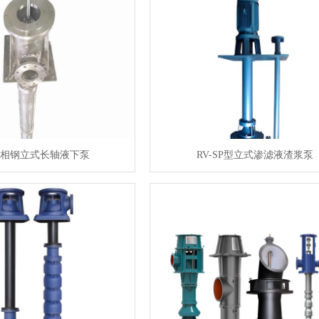
5双相钢立式长轴液下泵
RV-SP型立式渗滤液渣浆泵