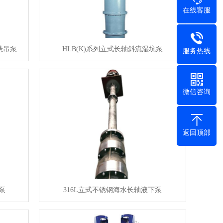
在线客服
悬吊泵
HLB(K)系列立式长轴斜流湿坑泵
服务热线
微信咨询
返回顶部
泵
316L立式不锈钢海水长轴液下泵