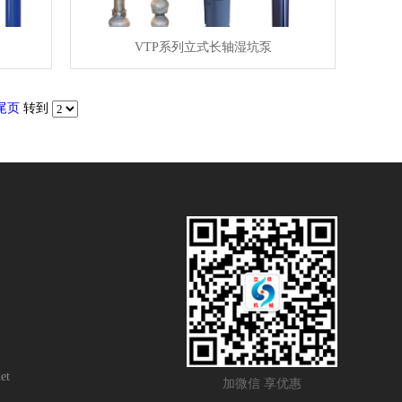
VTP系列立式长轴湿坑泵
尾页
转到
et
加微信 享优惠