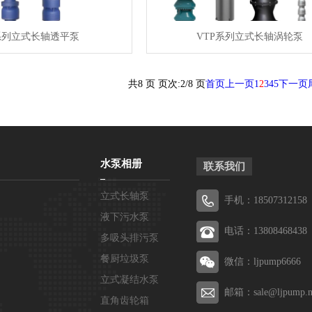
系列立式长轴透平泵
VTP系列立式长轴涡轮泵
共8 页 页次:2/8 页
首页
上一页
1
2
3
4
5
下一页
水泵相册
联系我们
立式长轴泵
手机：18507312158
液下污水泵
电话：13808468438
多吸头排污泵
餐厨垃圾泵
微信：ljpump6666
立式凝结水泵
邮箱：sale@ljpump.n
直角齿轮箱