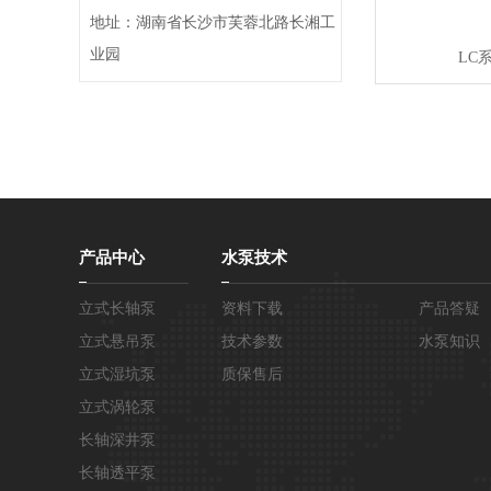
地址：湖南省长沙市芙蓉北路长湘工
业园
LC
产品中心
水泵技术
立式长轴泵
资料下载
产品答疑
立式悬吊泵
技术参数
水泵知识
立式湿坑泵
质保售后
立式涡轮泵
长轴深井泵
长轴透平泵