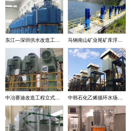
东江—深圳供水改造工程LC系列立式长轴循环水泵
马钢南山矿业尾矿库浮船取水泵站11台立式长轴泵一次调试成功运行过168
中冶赛迪改造工程立式长轴泵
中韩石化乙烯循环水场立式长轴泵