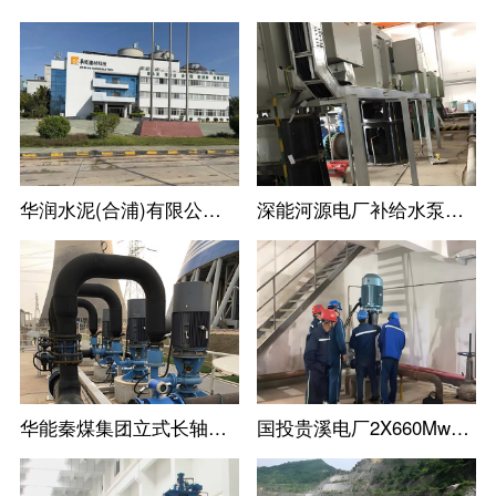
华润水泥(合浦)有限公司尾库浮动式取水泵站立式长轴泵
深能河源电厂补给水泵立式长轴泵机组
华能秦煤集团立式长轴泵工业循环水泵机组
国投贵溪电厂2X660Mw火电机组立式长轴泵