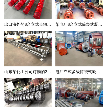
出口海外的6台立式长轴消防涡轮泵
某电厂6台立式筒袋式凝结水泵
山东某化工公司订购的2台不锈钢立式长轴液下泵
电厂立式多级筒袋式凝结水泵安装现场