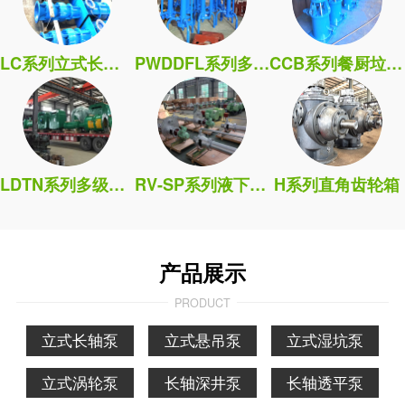
LC系列立式长轴泵
PWDDFL系列多吸头排污泵
CCB系列餐厨垃圾处理泵
LDTN系列多级筒袋式凝泵
RV-SP系列液下污水泵
H系列直角齿轮箱
产品展示
PRODUCT
立式长轴泵
立式悬吊泵
立式湿坑泵
立式涡轮泵
长轴深井泵
长轴透平泵