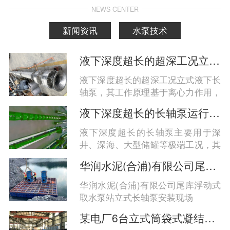
NEWS CENTER
新闻资讯
水泵技术
液下深度超长的超深工况立式液下长轴泵工作原理和技术核心
液下深度超长的超深工况立式液下长
轴泵，其工作原理基于离心力作用，
通过电机驱动长轴带动叶轮旋转，实
液下深度超长的长轴泵运行工况分析
现液体的高效垂直输送；技术核心在
于分段式长轴结构、多级支承系统、
液下深度超长的长轴泵主要用于深
耐腐蚀材料与智能密封设计的协同优
井、深海、大型储罐等极端工况，其
化，以应对百米级液深带来的力学、
运行稳定性与安全性高度依赖于结构
华润水泥(合浦)有限公司尾库浮动式取水泵站立式长轴泵安装现场
密封与耐久性挑战‌。
设计、材料选型及系统匹配。综合来
看，‌超长液下深度（通常指超过30
华润水泥(合浦)有限公司尾库浮动式
米，可达80米至百米级）的长轴泵在
取水泵站立式长轴泵安装现场
高扬程、耐腐蚀、抗振动和密封可靠
某电厂6台立式筒袋式凝结水泵
性方面面临更大挑战，需通过分段轴