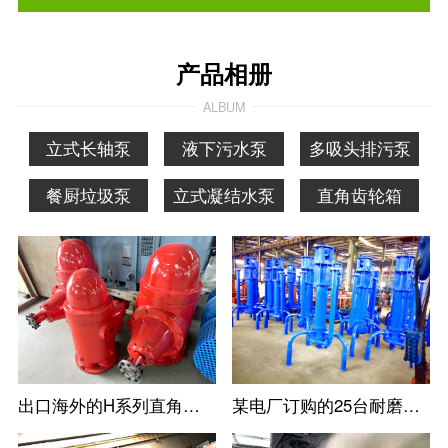
产品相册
ALBUM
立式长轴泵
液下污水泵
多吸头排污泵
餐厨垃圾泵
立式凝结水泵
直角齿轮箱
出口海外的H系列直角齿轮箱
某电厂订购的25台耐磨立式防淤多吸头排污水泵