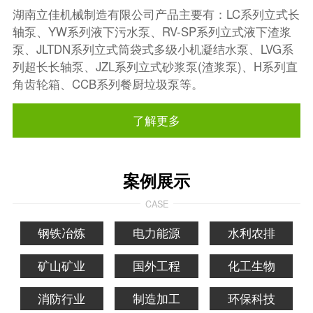
湖南立佳机械制造有限公司产品主要有：LC系列立式长
轴泵、YW系列液下污水泵、RV-SP系列立式液下渣浆
泵、JLTDN系列立式筒袋式多级小机凝结水泵、LVG系
列超长长轴泵、JZL系列立式砂浆泵(渣浆泵)、H系列直
角齿轮箱、CCB系列餐厨垃圾泵等。
了解更多
案例展示
CASE
钢铁冶炼
电力能源
水利农排
矿山矿业
国外工程
化工生物
消防行业
制造加工
环保科技