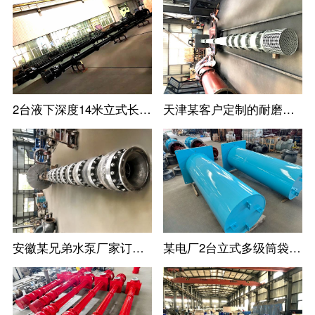
2台液下深度14米立式长轴泵--长沙某水泵厂家定制
天津某客户定制的耐磨耐腐蚀立式长轴泵
安徽某兄弟水泵厂家订购的高扬程立式长轴泵
某电厂2台立式多级筒袋式凝结水泵(小机凝结水泵)