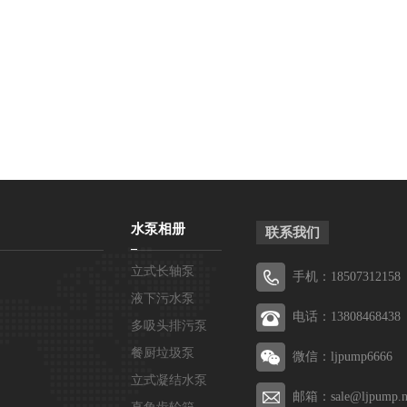
水泵相册
联系我们
立式长轴泵
手机：18507312158
液下污水泵
电话：13808468438
多吸头排污泵
餐厨垃圾泵
微信：ljpump6666
立式凝结水泵
邮箱：sale@ljpump.n