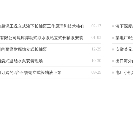
02-13
的超深工况立式液下长轴泵工作原理和技术核心
液下深度
01-03
)有限公司尾库浮动式取水泵站立式长轴泵安装
某电厂6
12-29
制的耐磨耐腐蚀立式长轴泵
安徽某兄
10-30
筒袋式凝结水泵安装现场
出口海外
09-29
司订购的2台不锈钢立式长轴液下泵
电厂小机