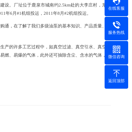
建设。厂址位于鹿泉市城南约2.5km处的大李庄村，东距
在线客服
11年6月#1机组投运，2011年8月#2机组投运。
话购通，在了解了我们多级油泵的基本知识、产品质量、产
服务热线
业生产的许多工艺过程中，如真空过滤、真空引水、真空送
除易燃、易爆的气体，此外还可抽除含尘、含水的气体，因
微信咨询
返回顶部