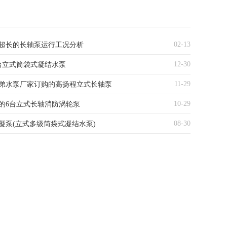
02-13
超长的长轴泵运行工况分析
12-30
台立式筒袋式凝结水泵
11-29
弟水泵厂家订购的高扬程立式长轴泵
10-29
的6台立式长轴消防涡轮泵
08-30
凝泵(立式多级筒袋式凝结水泵)