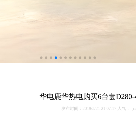
​华电鹿华热电购买6台套D280-
发布时间：2019/3/21 21:07:17 人气：
[co