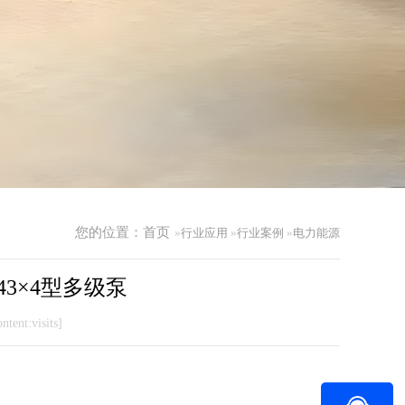
您的位置：
首页
»
行业应用
»
行业案例
»
电力能源
43×4型多级泵
ntent:visits]