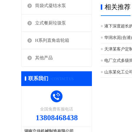
筒袋式凝结水泵
相关推荐
立式餐厨垃圾泵
液下深度超长
华润水泥(合浦
H系列直角齿轮箱
现场
天津某客户定
其他产品
电厂立式多级
山东某化工公
联系我们
/ CONTACT US
全国免费客服电话
13808468438
湖南立佳机械制造有限公司