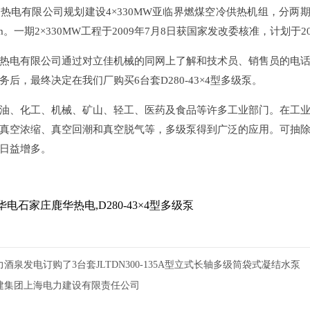
热电有限公司规划建设4×330MW亚临界燃煤空冷供热机组，分两期
m。一期2×330MW工程于2009年7月8日获国家发改委核准，计划于20
热电有限公司通过对立佳机械的同网上了解和技术员、销售员的电
后，最终决定在我们厂购买6台套D280-43×4型多级泵。
油、化工、机械、矿山、轻工、医药及食品等许多工业部门。在工
真空浓缩、真空回潮和真空脱气等，多级泵得到广泛的应用。可抽
日益增多。
华电石家庄鹿华热电,D280-43×4型多级泵
酒泉发电订购了3台套JLTDN300-135A型立式长轴多级筒袋式凝结水泵
建集团上海电力建设有限责任公司