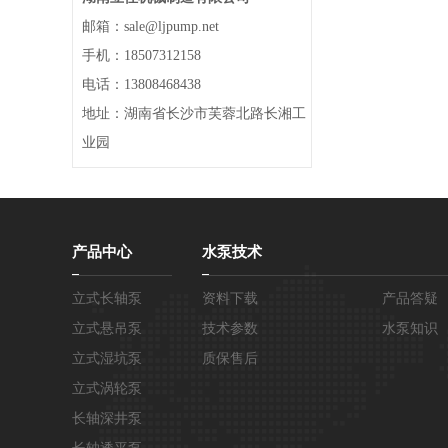
邮箱：sale@ljpump.net
手机：18507312158
电话：13808468438
地址：湖南省长沙市芙蓉北路长湘工
业园
产品中心
水泵技术
立式长轴泵
资料下载
产品答疑
立式悬吊泵
技术参数
水泵知识
立式湿坑泵
质保售后
立式涡轮泵
长轴深井泵