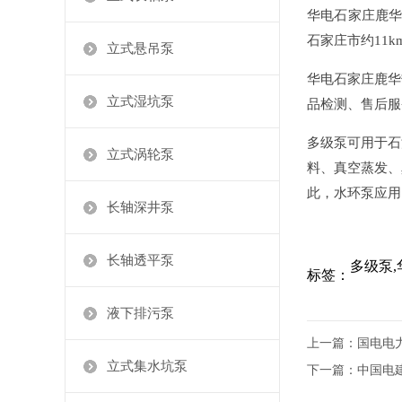
华电石家庄鹿华
石家庄市约11k
立式悬吊泵
华电石家庄鹿华
立式湿坑泵
品检测、售后服务
多级泵可用于石
立式涡轮泵
料、真空蒸发、
此，水环泵应用
长轴深井泵
长轴透平泵
多级泵,
标签：
液下排污泵
上一篇：
国电电力
立式集水坑泵
下一篇：
中国电