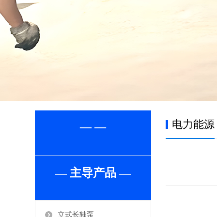
电力能源
— —
— 主导产品 —
立式长轴泵